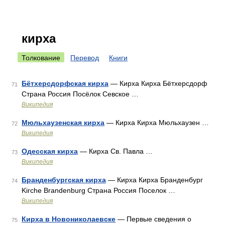
кирха
Толкование
Перевод
Книги
Бётхерсдорфская кирха
— Кирха Кирха Бётхерсдорф
71
Страна Россия Посёлок Севское …
Википедия
Мюльхаузенская кирха
— Кирха Кирха Мюльхаузен …
72
Википедия
Одесская кирха
— Кирха Св. Павла …
73
Википедия
Бранденбургская кирха
— Кирха Кирха Бранденбург
74
Kirche Brandenburg Страна Россия Поселок …
Википедия
Кирха в Новониколаевске
— Первые сведения о
75