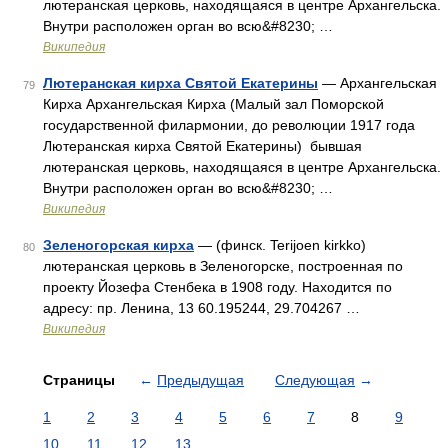
лютеранская церковь, находящаяся в центре Архангельска.
Внутри расположен орган во всю&#8230; …
Википедия
Лютеранская кирха Святой Екатерины
— Архангельская
79
Кирха Архангельская Кирха (Малый зал Поморской
государственной филармонии, до революции 1917 года
Лютеранская кирха Святой Екатерины) бывшая
лютеранская церковь, находящаяся в центре Архангельска.
Внутри расположен орган во всю&#8230; …
Википедия
Зеленогорская кирха
— (финск. Terijoen kirkko)
80
лютеранская церковь в Зеленогорске, построенная по
проекту Йозефа Стенбека в 1908 году. Находится по
адресу: пр. Ленина, 13 60.195244, 29.704267 …
Википедия
Страницы
←
Предыдущая
Следующая
→
1
2
3
4
5
6
7
8
9
10
11
12
13